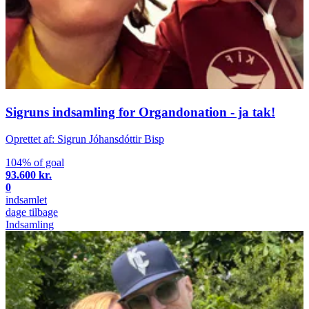
Sigruns indsamling for Organdonation - ja tak!
Oprettet af: Sigrun Jóhansdóttir Bisp
104% of goal
93.600 kr.
0
indsamlet
dage tilbage
Indsamling