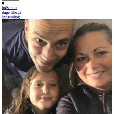
0
indsamlet
dage tilbage
Indsamling