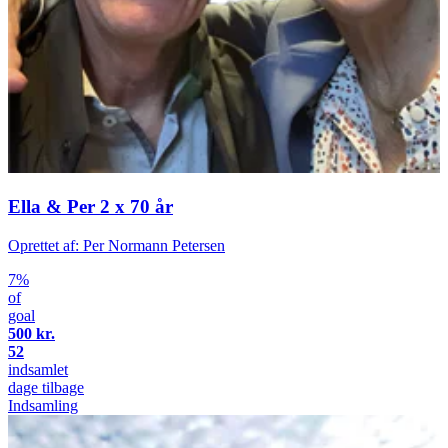
Ella & Per 2 x 70 år
Oprettet af: Per Normann Petersen
7%
of
goal
500 kr.
52
indsamlet
dage tilbage
Indsamling