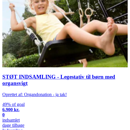
STØT INDSAMLING - Legestativ til børn med
organsvigt
Oprettet af: Organdonation - ja tak!
49% of goal
6.900 kr.
0
indsamlet
dage tilbage