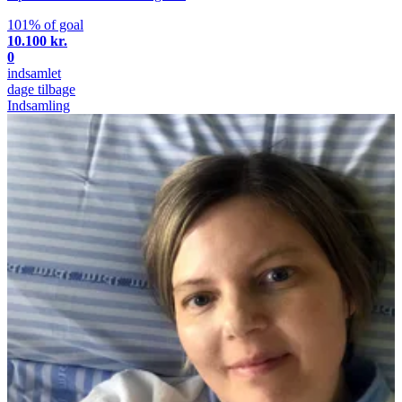
101% of goal
10.100 kr.
0
indsamlet
dage tilbage
Indsamling