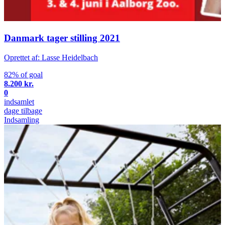
Danmark tager stilling 2021
Oprettet af: Lasse Heidelbach
82% of goal
8.200 kr.
0
indsamlet
dage tilbage
Indsamling