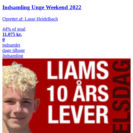
Indsamling Unge Weekend 2022
Oprettet af: Lasse Heidelbach
44% of goal
11.075 kr.
0
indsamlet
dage tilbage
Indsamling