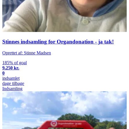
Stinnes indsamling for Organdonation - ja tak!
Oprettet af: Stinne Madsen
185% of goal
9.250 kr.
0
indsamlet
dage tilbage
Indsamling