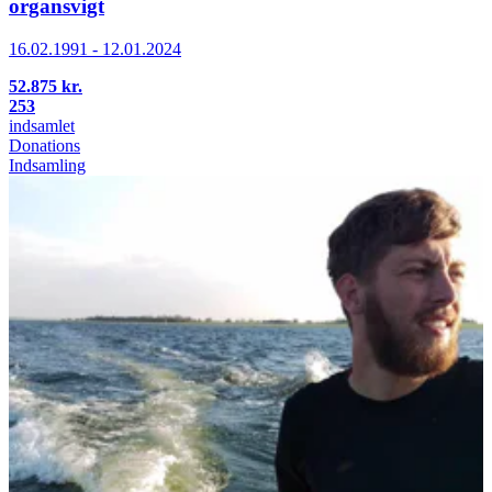
organsvigt
16.02.1991 - 12.01.2024
52.875 kr.
253
indsamlet
Donations
Indsamling