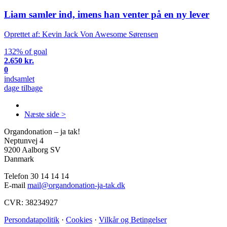
Liam samler ind, imens han venter på en ny lever
Oprettet af: Kevin Jack Von Awesome Sørensen
132% of goal
2.650 kr.
0
indsamlet
dage tilbage
Næste side >
Organdonation – ja tak!
Neptunvej 4
9200 Aalborg SV
Danmark
Telefon 30 14 14 14
E-mail
mail@organdonation-ja-tak.dk
CVR: 38234927
Persondatapolitik
·
Cookies
·
Vilkår og Betingelser