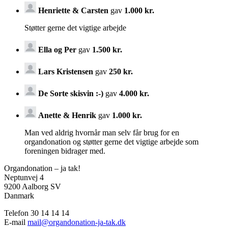
Henriette & Carsten
gav
1.000 kr.
Støtter gerne det vigtige arbejde
Ella og Per
gav
1.500 kr.
Lars Kristensen
gav
250 kr.
De Sorte skisvin :-)
gav
4.000 kr.
Anette & Henrik
gav
1.000 kr.
Man ved aldrig hvornår man selv får brug for en
organdonation og støtter gerne det vigtige arbejde som
foreningen bidrager med.
Organdonation – ja tak!
Neptunvej 4
9200 Aalborg SV
Danmark
Telefon 30 14 14 14
E-mail
mail@organdonation-ja-tak.dk