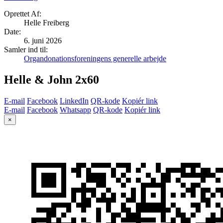
Oprettet Af:
Helle Freiberg
Date
:
6. juni 2026
Samler ind til:
Organdonationsforeningens generelle arbejde
Helle & John 2x60
E-mail
Facebook
LinkedIn
QR-kode
Kopiér link
E-mail
Facebook
Whatsapp
QR-kode
Kopiér link
×