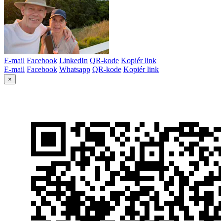
E-mail
Facebook
LinkedIn
QR-kode
Kopiér link
E-mail
Facebook
Whatsapp
QR-kode
Kopiér link
×