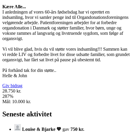
Kære Alle...
I anledningen af vores 60-års fødselsdag har vi oprettet en
indsamling, hvor vi samler penge ind til Organdonationsforeningens
velgørende arbejde. Patientforeningen arbejder for at forbedre
organdonation i Danmark og støtter familier, hvor børn, unge og
voksne rammes af langvarig og livstruende sygdom, som følge af
organsvigt.
Vi vil blive glad, hvis du vil støtte vores indsamling!!! Sammen kan
vi redde LIV og forbedre livet for disse udsatte familier, som grundet
organsvigt, har fået sat livet på pause på ubestemt tid.
På forhånd tak for din støtte..
Helle & John
Giv bidrag
28.750 kr.
287
%
Mål:
10.000 kr.
Seneste aktivitet
Louise & Bjarke 💙
gav
750 kr.