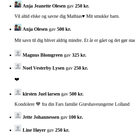
Anja Jeanette Olesen
gav
250 kr.
Vil altid elske og savne dig Mathias♥️ Mit smukke barn.
Anja Olesen
gav
500 kr.
Mit savn til dig bliver aldrig mindre. Et år er gået og det gør s
Magnus Blomgreen
gav
325 kr.
Noel Vesterby Lysen
gav
250 kr.
❤️
kirsten Juel larsen
gav
500 kr.
Kondolere 💙 fra din Fars familie Græshaveungerne Lolland
Jette Johannessen
gav
100 kr.
Line Høyer
gav
250 kr.