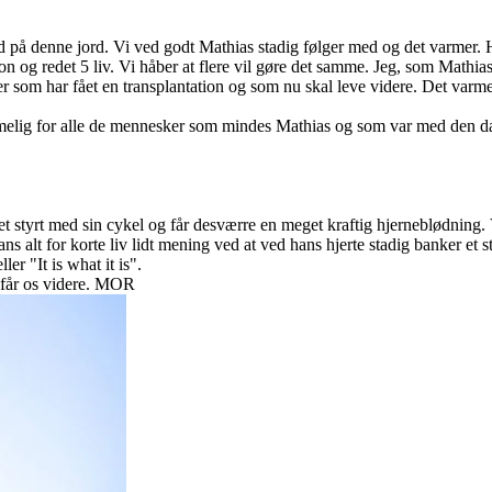
 tid på denne jord. Vi ved godt Mathias stadig følger med og det varmer
tion og redet 5 liv. Vi håber at flere vil gøre det samme. Jeg, som Mathi
er som har fået en transplantation og som nu skal leve videre. Det varme
emmelig for alle de mennesker som mindes Mathias og som var med den d
t styrt med sin cykel og får desværre en meget kraftig hjerneblødning.
s alt for korte liv lidt mening ved at ved hans hjerte stadig banker et s
er "It is what it is".
r får os videre. MOR