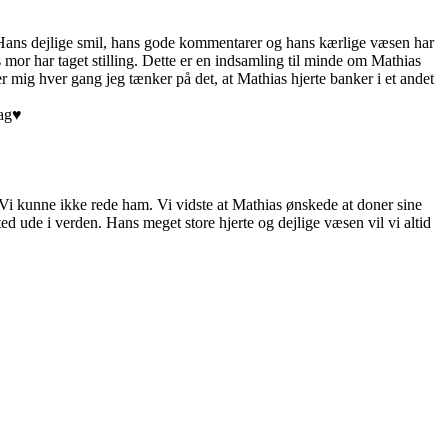
. Hans dejlige smil, hans gode kommentarer og hans kærlige væsen har
as mor har taget stilling. Dette er en indsamling til minde om Mathias
r mig hver gang jeg tænker på det, at Mathias hjerte banker i et andet
ag♥️
 Vi kunne ikke rede ham. Vi vidste at Mathias ønskede at doner sine
ted ude i verden. Hans meget store hjerte og dejlige væsen vil vi altid