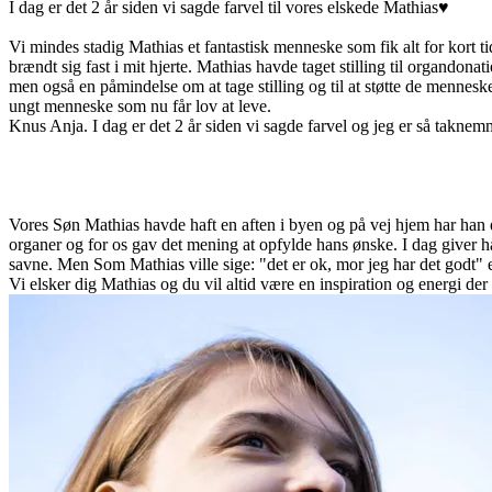
I dag er det 2 år siden vi sagde farvel til vores elskede Mathias♥️
Vi mindes stadig Mathias et fantastisk menneske som fik alt for kort
brændt sig fast i mit hjerte. Mathias havde taget stilling til organdona
men også en påmindelse om at tage stilling og til at støtte de mennesk
ungt menneske som nu får lov at leve.
Knus Anja. I dag er det 2 år siden vi sagde farvel og jeg er så takn
Vores Søn Mathias havde haft en aften i byen og på vej hjem har han e
organer og for os gav det mening at opfylde hans ønske. I dag giver han
savne. Men Som Mathias ville sige: "det er ok, mor jeg har det godt" ell
Vi elsker dig Mathias og du vil altid være en inspiration og energi de