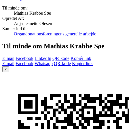
Til minde om:
Mathias Krabbe Søe
Oprettet Af:
Anja Jeanette Olesen
Samler ind til:
Organdonationsforeningens generelle arbejde
Til minde om Mathias Krabbe Søe
E-mail
Facebook
LinkedIn
QR-kode
Kopiér link
E-mail
Facebook
Whatsapp
QR-kode
Kopiér link
×