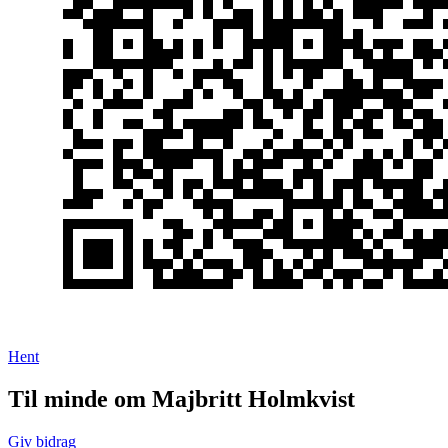
Hent
Til minde om Majbritt Holmkvist
Giv bidrag