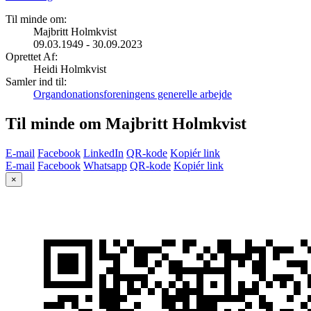
Til minde om:
Majbritt Holmkvist
09.03.1949 - 30.09.2023
Oprettet Af:
Heidi Holmkvist
Samler ind til:
Organdonationsforeningens generelle arbejde
Til minde om Majbritt Holmkvist
E-mail
Facebook
LinkedIn
QR-kode
Kopiér link
E-mail
Facebook
Whatsapp
QR-kode
Kopiér link
×