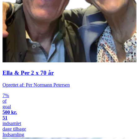
Ella & Per 2 x 70 år
Oprettet af: Per Normann Petersen
7%
of
goal
500 kr.
51
indsamlet
dage tilbage
Indsamling