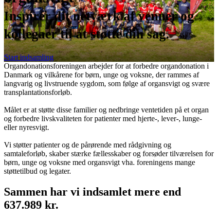
Inspirér dit netværk af venner og
kollegaer til at støtte din sag.
Start indsamling
Organdonationsforeningen arbejder for at forbedre organdonation i
Danmark og vilkårene for børn, unge og voksne, der rammes af
langvarig og livstruende sygdom, som følge af organsvigt og svære
transplantationsforløb.
Målet er at støtte disse familier og nedbringe ventetiden på et organ
og forbedre livskvaliteten for patienter med hjerte-, lever-, lunge-
eller nyresvigt.
Vi støtter patienter og de pårørende med rådgivning og
samtaleforløb, skaber stærke fællesskaber og forsøder tilværelsen for
børn, unge og voksne med organsvigt vha. foreningens mange
støttetilbud og legater.
Sammen har vi indsamlet mere end
637.989 kr.