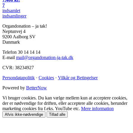
7
indsamlet
indsamlinger
Organdonation – ja tak!
Neptunvej 4
9200 Aalborg SV
Danmark
Telefon 30 14 14 14
E-mail
mail@organdonation-ja-tak.dk
CVR: 38234927
Persondatapolitik
·
Cookies
·
Vilkår og Betingelser
Powered by
BetterNow
Vi bruger cookies. Du kan vælge mellem kun at acceptere cookies,
der er nødvendige for driften, eller acceptere alle cookies, herunder
marketing cookies fra f.eks. YouTube etc.
Mere information
Afvis ikke-nødvendige
Tillad alle