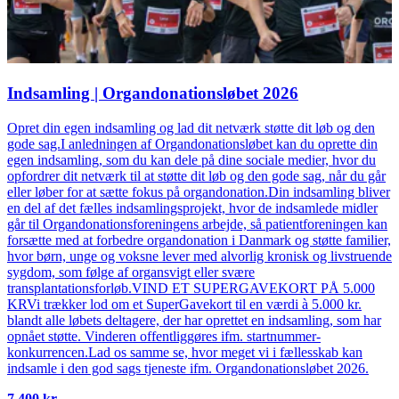
Indsamling | Organdonationsløbet 2026
Opret din egen indsamling og lad dit netværk støtte dit løb og den
gode sag.I anledningen af Organdonationsløbet kan du oprette din
egen indsamling, som du kan dele på dine sociale medier, hvor du
opfordrer dit netværk til at støtte dit løb og den gode sag, når du går
eller løber for at sætte fokus på organdonation.Din indsamling bliver
en del af det fælles indsamlingsprojekt, hvor de indsamlede midler
går til Organdonationsforeningens arbejde, så patientforeningen kan
forsætte med at forbedre organdonation i Danmark og støtte familier,
hvor børn, unge og voksne lever med alvorlig kronisk og livstruende
sygdom, som følge af organsvigt eller svære
transplantationsforløb.VIND ET SUPERGAVEKORT PÅ 5.000
KRVi trækker lod om et SuperGavekort til en værdi à 5.000 kr.
blandt alle løbets deltagere, der har oprettet en indsamling, som har
opnået støtte. Vinderen offentliggøres ifm. startnummer-
konkurrencen.Lad os samme se, hvor meget vi i fællesskab kan
indsamle i den god sags tjeneste ifm. Organdonationsløbet 2026.
7.400 kr.