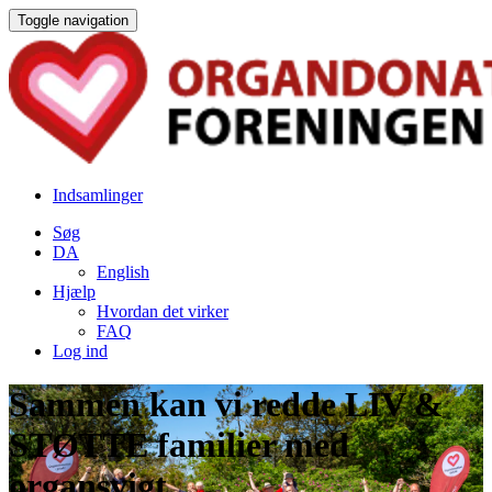
Toggle navigation
Indsamlinger
Søg
DA
English
Hjælp
Hvordan det virker
FAQ
Log ind
Sammen kan vi redde LIV &
STØTTE familier med
organsvigt