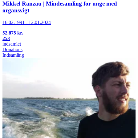
Mikkel Ranzau | Mindesamling for unge med
organsvigt
16.02.1991 - 12.01.2024
52.875 kr.
253
indsamlet
Donations
Indsamling