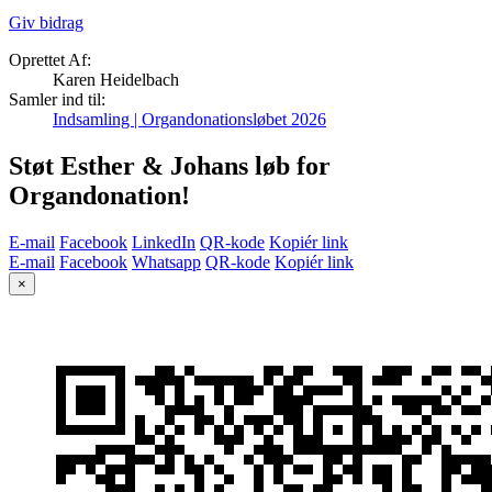
Giv bidrag
Oprettet Af:
Karen Heidelbach
Samler ind til:
Indsamling | Organdonationsløbet 2026
Støt Esther & Johans løb for
Organdonation!
E-mail
Facebook
LinkedIn
QR-kode
Kopiér link
E-mail
Facebook
Whatsapp
QR-kode
Kopiér link
×