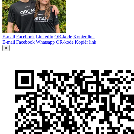
E-mail
Facebook
LinkedIn
QR-kode
Kopiér link
E-mail
Facebook
Whatsapp
QR-kode
Kopiér link
×