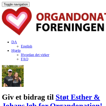
Toggle navigation
DA
English
Hjælp
Hvordan det virker
FAQ
Giv et bidrag til
Støt Esther &
Johans løb for Organdonation!