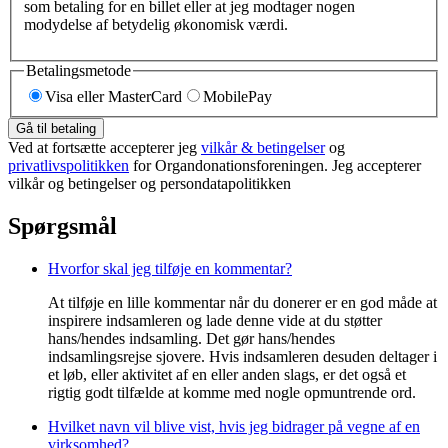
som betaling for en billet eller at jeg modtager nogen
modydelse af betydelig økonomisk værdi.
Betalingsmetode
Visa eller MasterCard
MobilePay
Gå til betaling
Ved at fortsætte accepterer jeg
vilkår & betingelser
og
privatlivspolitikken
for Organdonationsforeningen. Jeg accepterer
vilkår og betingelser og persondatapolitikken
Spørgsmål
Hvorfor skal jeg tilføje en kommentar?
At tilføje en lille kommentar når du donerer er en god måde at
inspirere indsamleren og lade denne vide at du støtter
hans/hendes indsamling. Det gør hans/hendes
indsamlingsrejse sjovere. Hvis indsamleren desuden deltager i
et løb, eller aktivitet af en eller anden slags, er det også et
rigtig godt tilfælde at komme med nogle opmuntrende ord.
Hvilket navn vil blive vist, hvis jeg bidrager på vegne af en
virksomhed?