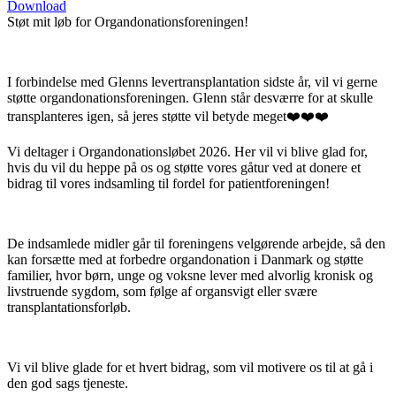
Download
Støt mit løb for Organdonationsforeningen!
I forbindelse med Glenns levertransplantation sidste år, vil vi gerne
støtte organdonationsforeningen. Glenn står desværre for at skulle
transplanteres igen, så jeres støtte vil betyde meget❤️❤️❤️
Vi deltager i Organdonationsløbet 2026. Her vil vi blive glad for,
hvis du vil du heppe på os og støtte vores gåtur ved at donere et
bidrag til vores indsamling til fordel for patientforeningen!
De indsamlede midler går til foreningens velgørende arbejde, så den
kan forsætte med at forbedre organdonation i Danmark og støtte
familier, hvor børn, unge og voksne lever med alvorlig kronisk og
livstruende sygdom, som følge af organsvigt eller svære
transplantationsforløb.
Vi vil blive glade for et hvert bidrag, som vil motivere os til at gå i
den god sags tjeneste.