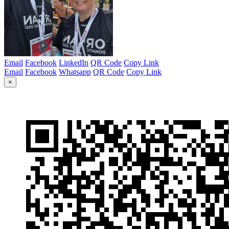
Email
Facebook
LinkedIn
QR Code
Copy Link
Email
Facebook
Whatsapp
QR Code
Copy Link
×