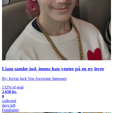
Liam samler ind, imens han venter på en ny lever
By: Kevin Jack Von Awesome Sørensen
132% of goal
2,650 kr.
0
collected
days left
Fundraiser