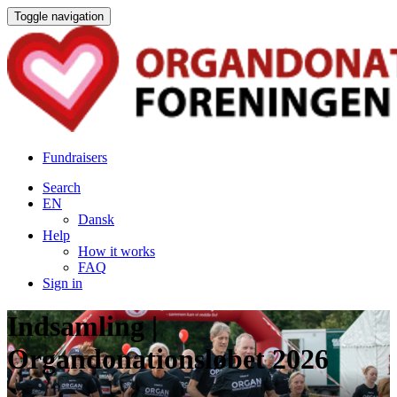
Toggle navigation
Fundraisers
Search
EN
Dansk
Help
How it works
FAQ
Sign in
Indsamling |
Organdonationsløbet 2026