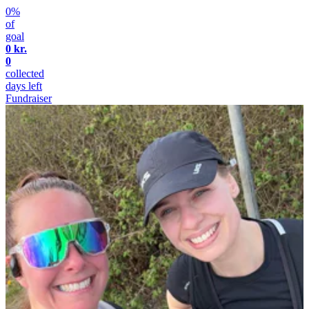
0%
of
goal
0 kr.
0
collected
days left
Fundraiser