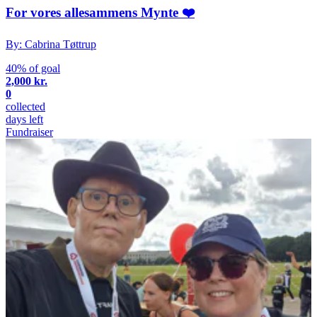
For vores allesammens Mynte ❤️
By: Cabrina Tøttrup
40% of goal
2,000 kr.
0
collected
days left
Fundraiser