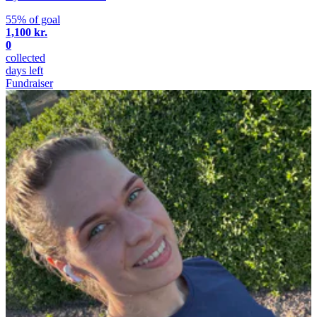
55% of goal
1,100 kr.
0
collected
days left
Fundraiser