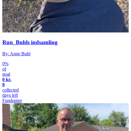
Run_Buhls indsamling
By: Anne Buhl
0%
of
goal
0 kr.
0
collected
days left
Fundraiser