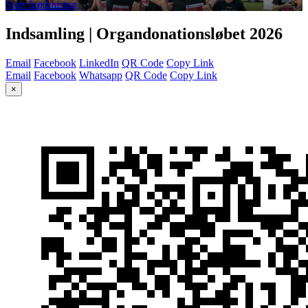
Start fundraising
Indsamling | Organdonationsløbet 2026
Email
Facebook
LinkedIn
QR Code
Copy Link
Email
Facebook
Whatsapp
QR Code
Copy Link
×