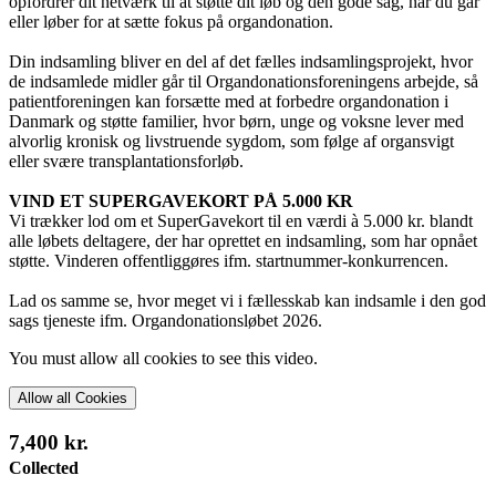
opfordrer dit netværk til at støtte dit løb og den gode sag, når du går
eller løber for at sætte fokus på organdonation.
Din indsamling bliver en del af det fælles indsamlingsprojekt, hvor
de indsamlede midler går til Organdonationsforeningens arbejde, så
patientforeningen kan forsætte med at forbedre organdonation i
Danmark og støtte familier, hvor børn, unge og voksne lever med
alvorlig kronisk og livstruende sygdom, som følge af organsvigt
eller svære transplantationsforløb.
VIND ET SUPERGAVEKORT PÅ 5.000 KR
Vi trækker lod om et SuperGavekort til en værdi à 5.000 kr. blandt
alle løbets deltagere, der har oprettet en indsamling, som har opnået
støtte. Vinderen offentliggøres ifm. startnummer-konkurrencen.
Lad os samme se, hvor meget vi i fællesskab kan indsamle i den god
sags tjeneste ifm. Organdonationsløbet 2026.
You must allow all cookies to see this video.
Allow all Cookies
7,400 kr.
Collected