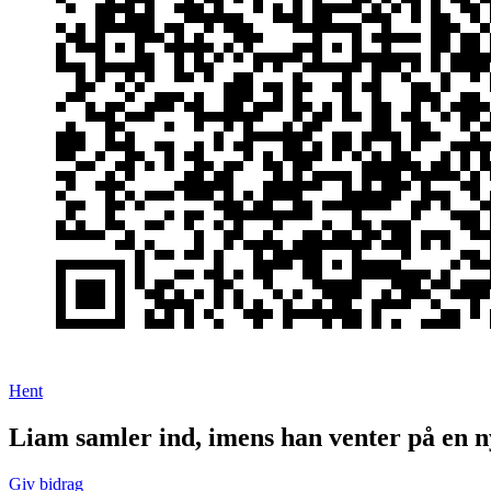
Hent
Liam samler ind, imens han venter på en n
Giv bidrag