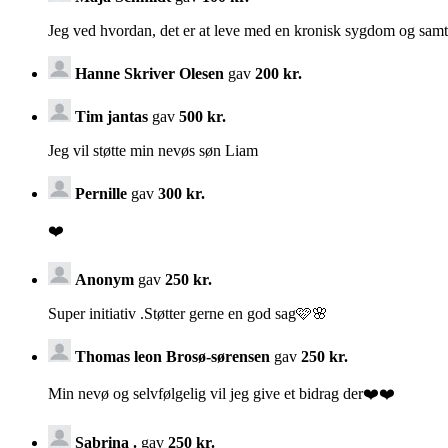
Jeg ved hvordan, det er at leve med en kronisk sygdom og samtidi
Hanne Skriver Olesen
gav
200 kr.
Tim jantas
gav
500 kr.
Jeg vil støtte min nevøs søn Liam
Pernille
gav
300 kr.
❤️
Anonym
gav
250 kr.
Super initiativ .Støtter gerne en god sag🩷🌸
Thomas leon Brosø-sørensen
gav
250 kr.
Min nevø og selvfølgelig vil jeg give et bidrag der❤️❤️
Sabrina .
gav
250 kr.