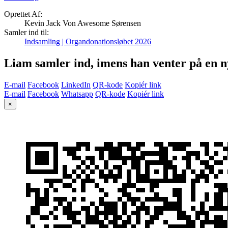
Oprettet Af:
Kevin Jack Von Awesome Sørensen
Samler ind til:
Indsamling | Organdonationsløbet 2026
Liam samler ind, imens han venter på en n
E-mail
Facebook
LinkedIn
QR-kode
Kopiér link
E-mail
Facebook
Whatsapp
QR-kode
Kopiér link
×