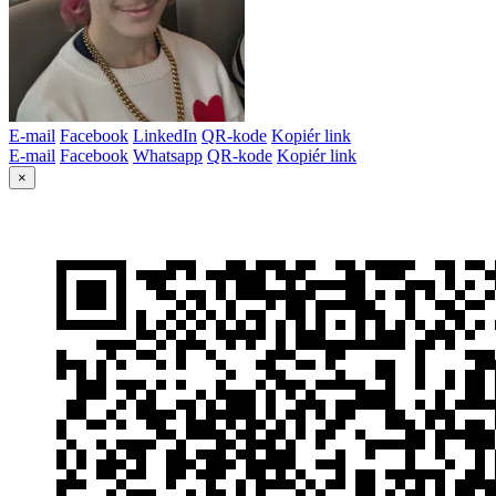
E-mail
Facebook
LinkedIn
QR-kode
Kopiér link
E-mail
Facebook
Whatsapp
QR-kode
Kopiér link
×