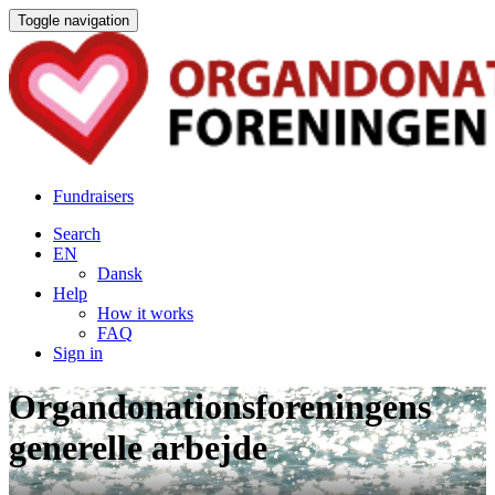
Toggle navigation
Fundraisers
Search
EN
Dansk
Help
How it works
FAQ
Sign in
Organdonationsforeningens
generelle arbejde