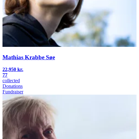
Mathias Krabbe Søe
22,950 kr.
77
collected
Donations
Fundraiser