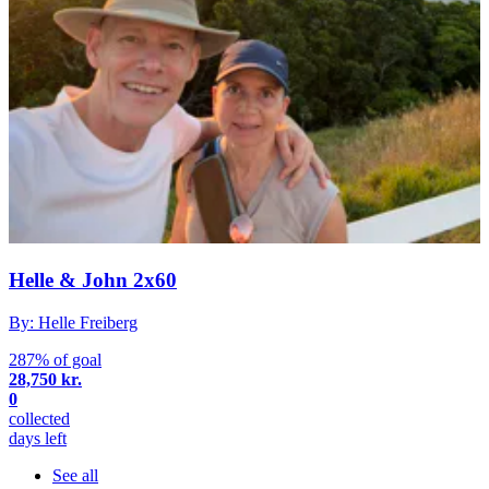
Helle & John 2x60
By: Helle Freiberg
287% of goal
28,750 kr.
0
collected
days left
See all