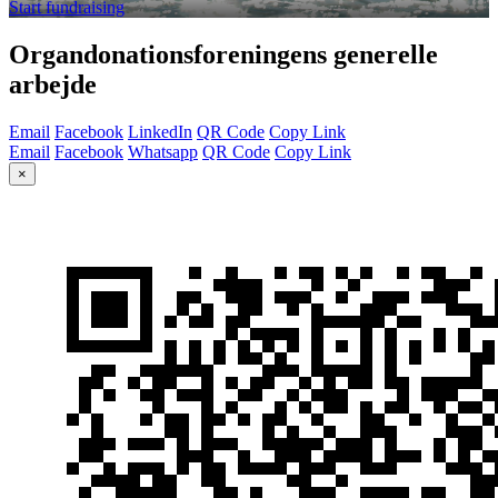
Start fundraising
Organdonationsforeningens generelle
arbejde
Email
Facebook
LinkedIn
QR Code
Copy Link
Email
Facebook
Whatsapp
QR Code
Copy Link
×