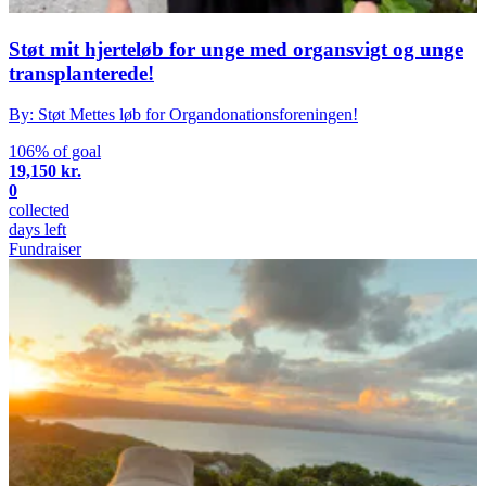
Støt mit hjerteløb for unge med organsvigt og unge
transplanterede!
By: Støt Mettes løb for Organdonationsforeningen!
106% of goal
19,150 kr.
0
collected
days left
Fundraiser