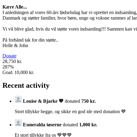
Kære Alle...
I anledningen af vores 60-års fødselsdag har vi oprettet en indsamlin
Danmark og støtter familier, hvor børn, unge og voksne rammes af lan
Vi vil blive glad, hvis du vil støtte vores indsamling!!! Sammen kan vi
På forhånd tak for din støtte..
Helle & John
Donate
28,750 kr.
287
%
Goal:
10,000 kr.
Recent activity
Louise & Bjarke 💙
donated
750 kr.
Stort tillykke begge, og sikke en god ide med donation 💙
Esmeralda tøserne
donated
1,000 kr.
Et stort tillykke fra os 💙💙💙