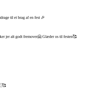
idrage til et brag af en fest 🎉
er jer alt godt fremover🤗 Glæder os til festen🥰
🇰🥰