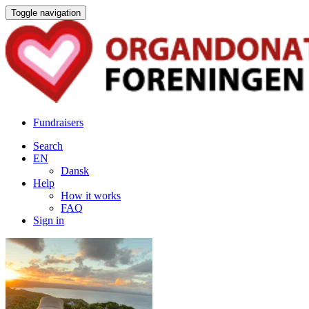
Toggle navigation
Fundraisers
Search
EN
Dansk
Help
How it works
FAQ
Sign in