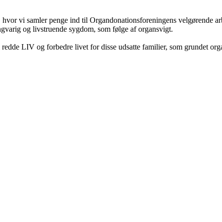
g, hvor vi samler penge ind til Organdonationsforeningens velgørende arb
gvarig og livstruende sygdom, som følge af organsvigt.
 redde LIV og forbedre livet for disse udsatte familier, som grundet organ