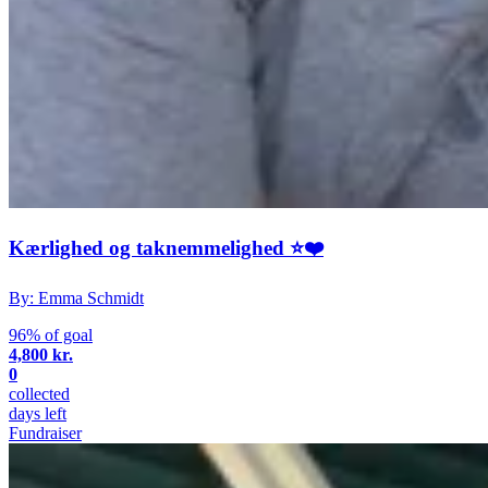
Kærlighed og taknemmelighed ⭐️❤️
By: Emma Schmidt
96% of goal
4,800 kr.
0
collected
days left
Fundraiser