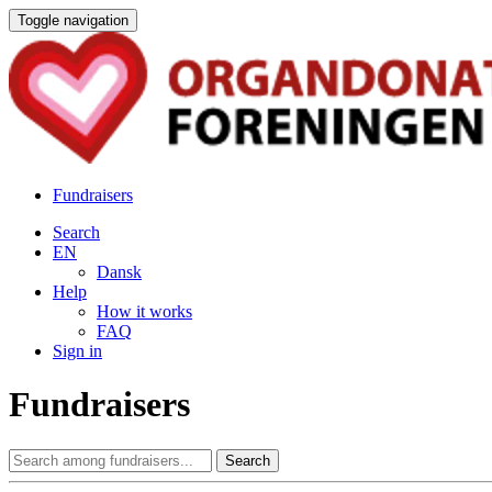
Toggle navigation
Fundraisers
Search
EN
Dansk
Help
How it works
FAQ
Sign in
Fundraisers
Search