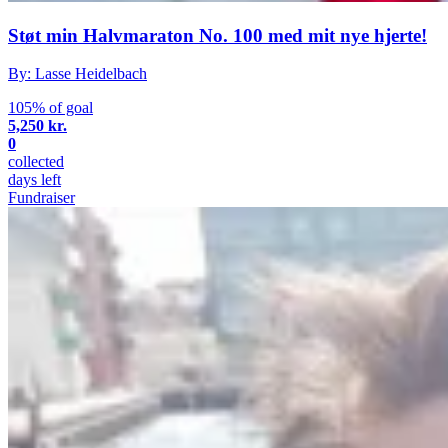
Støt min Halvmaraton No. 100 med mit nye hjerte!
By: Lasse Heidelbach
105% of goal
5,250 kr.
0
collected
days left
Fundraiser