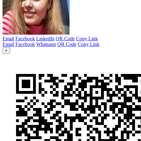
Email
Facebook
LinkedIn
QR Code
Copy Link
Email
Facebook
Whatsapp
QR Code
Copy Link
×