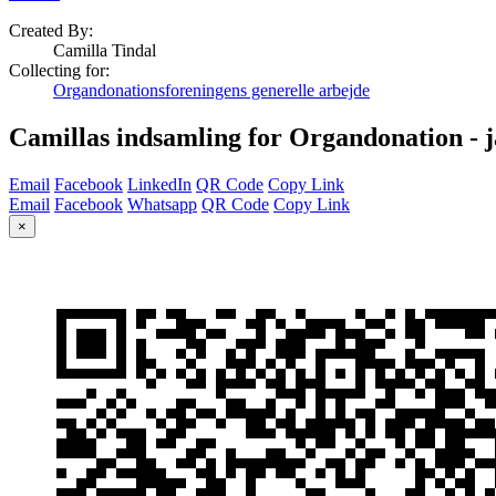
Created By:
Camilla Tindal
Collecting for:
Organdonationsforeningens generelle arbejde
Camillas indsamling for Organdonation - j
Email
Facebook
LinkedIn
QR Code
Copy Link
Email
Facebook
Whatsapp
QR Code
Copy Link
×