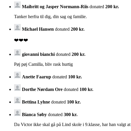
Maibritt og Jasper Normann-Riis
donated
200 kr.
Tanker herfra til dig, din sag og familie.
Michael Hansen
donated
200 kr.
❤️❤️❤️
giovanni bianchi
donated
200 kr.
Pøj pøj Camilla, bliv rask hurtig
Anette Faarup
donated
100 kr.
Dorthe Nørdam Ore
donated
100 kr.
Bettina Lyhne
donated
100 kr.
Bianca Søby
donated
300 kr.
Da Victor ikke skal gå på Lind skole i 9.klasse, har han valgt at