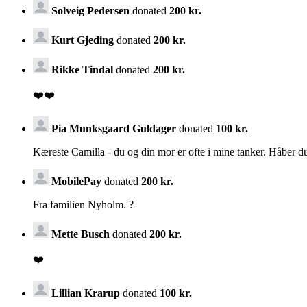
Solveig Pedersen
donated
200 kr.
Kurt Gjeding
donated
200 kr.
Rikke Tindal
donated
200 kr.
❤️❤️
Pia Munksgaard Guldager
donated
100 kr.
Kæreste Camilla - du og din mor er ofte i mine tanker. Håber du
MobilePay
donated
200 kr.
Fra familien Nyholm. ?
Mette Busch
donated
200 kr.
❤️
Lillian Krarup
donated
100 kr.