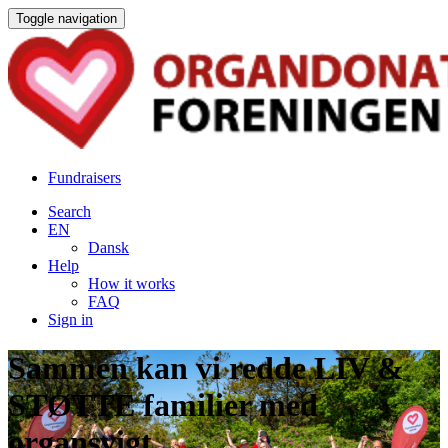
Toggle navigation
Fundraisers
Search
EN
Dansk
Help
How it works
FAQ
Sign in
Sammen kan vi redde LIV &
STØTTE familier med
organsvigt