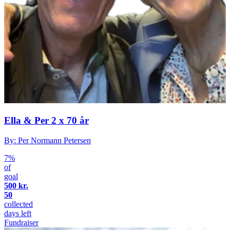
Ella & Per 2 x 70 år
By: Per Normann Petersen
7%
of
goal
500 kr.
50
collected
days left
Fundraiser