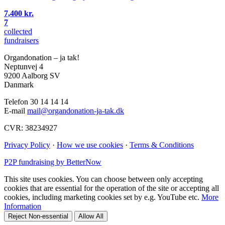
7,400 kr.
7
collected
fundraisers
Organdonation – ja tak!
Neptunvej 4
9200 Aalborg SV
Danmark
Telefon 30 14 14 14
E-mail
mail@organdonation-ja-tak.dk
CVR: 38234927
Privacy Policy
·
How we use cookies
·
Terms & Conditions
P2P fundraising by BetterNow
This site uses cookies. You can choose between only accepting
cookies that are essential for the operation of the site or accepting all
cookies, including marketing cookies set by e.g. YouTube etc.
More
Information
Reject Non-essential
Allow All