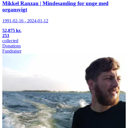
Mikkel Ranzau | Mindesamling for unge med
organsvigt
1991-02-16 - 2024-01-12
52,875 kr.
253
collected
Donations
Fundraiser