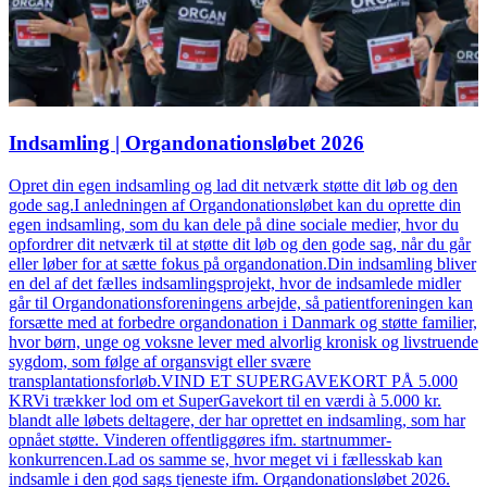
Indsamling | Organdonationsløbet 2026
Opret din egen indsamling og lad dit netværk støtte dit løb og den
gode sag.I anledningen af Organdonationsløbet kan du oprette din
egen indsamling, som du kan dele på dine sociale medier, hvor du
opfordrer dit netværk til at støtte dit løb og den gode sag, når du går
eller løber for at sætte fokus på organdonation.Din indsamling bliver
en del af det fælles indsamlingsprojekt, hvor de indsamlede midler
går til Organdonationsforeningens arbejde, så patientforeningen kan
forsætte med at forbedre organdonation i Danmark og støtte familier,
hvor børn, unge og voksne lever med alvorlig kronisk og livstruende
sygdom, som følge af organsvigt eller svære
transplantationsforløb.VIND ET SUPERGAVEKORT PÅ 5.000
KRVi trækker lod om et SuperGavekort til en værdi à 5.000 kr.
blandt alle løbets deltagere, der har oprettet en indsamling, som har
opnået støtte. Vinderen offentliggøres ifm. startnummer-
konkurrencen.Lad os samme se, hvor meget vi i fællesskab kan
indsamle i den god sags tjeneste ifm. Organdonationsløbet 2026.