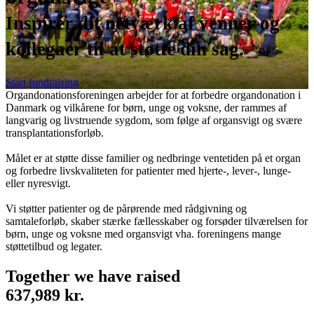
Inspirér dit netværk af venner og
kollegaer til at støtte din sag.
Start fundraising
Organdonationsforeningen arbejder for at forbedre organdonation i
Danmark og vilkårene for børn, unge og voksne, der rammes af
langvarig og livstruende sygdom, som følge af organsvigt og svære
transplantationsforløb.
Målet er at støtte disse familier og nedbringe ventetiden på et organ
og forbedre livskvaliteten for patienter med hjerte-, lever-, lunge-
eller nyresvigt.
Vi støtter patienter og de pårørende med rådgivning og
samtaleforløb, skaber stærke fællesskaber og forsøder tilværelsen for
børn, unge og voksne med organsvigt vha. foreningens mange
støttetilbud og legater.
Together we have raised
637,989 kr.