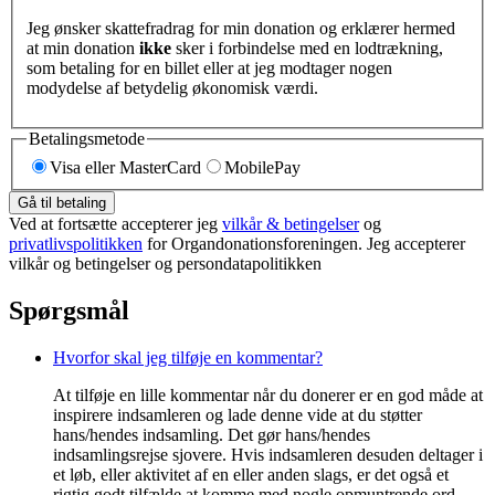
Jeg ønsker skattefradrag for min donation og erklærer hermed
at min donation
ikke
sker i forbindelse med en lodtrækning,
som betaling for en billet eller at jeg modtager nogen
modydelse af betydelig økonomisk værdi.
Betalingsmetode
Visa eller MasterCard
MobilePay
Gå til betaling
Ved at fortsætte accepterer jeg
vilkår & betingelser
og
privatlivspolitikken
for Organdonationsforeningen. Jeg accepterer
vilkår og betingelser og persondatapolitikken
Spørgsmål
Hvorfor skal jeg tilføje en kommentar?
At tilføje en lille kommentar når du donerer er en god måde at
inspirere indsamleren og lade denne vide at du støtter
hans/hendes indsamling. Det gør hans/hendes
indsamlingsrejse sjovere. Hvis indsamleren desuden deltager i
et løb, eller aktivitet af en eller anden slags, er det også et
rigtig godt tilfælde at komme med nogle opmuntrende ord.