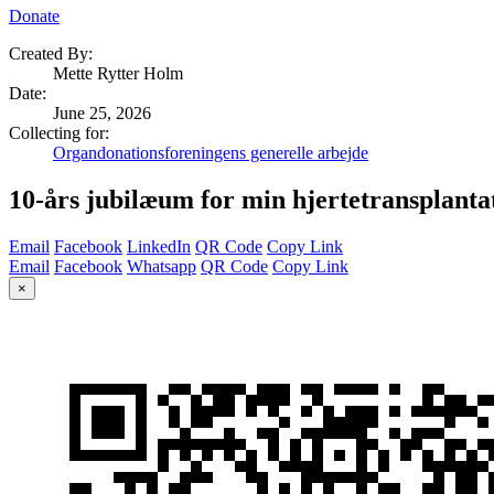
Donate
Created By:
Mette Rytter Holm
Date
:
June 25, 2026
Collecting for:
Organdonationsforeningens generelle arbejde
10-års jubilæum for min hjertetransplanta
Email
Facebook
LinkedIn
QR Code
Copy Link
Email
Facebook
Whatsapp
QR Code
Copy Link
×