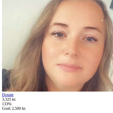
Donate
3,325 kr.
133
%
Goal:
2,500 kr.