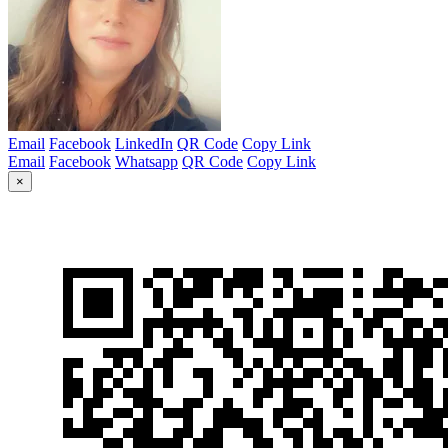
Email
Facebook
LinkedIn
QR Code
Copy Link
Email
Facebook
Whatsapp
QR Code
Copy Link
×