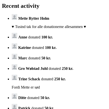
Recent activity
Mette Rytter Holm
♥️ Tusind tak for alle donationerne allesammen ♥️
Anne
donated
100 kr.
Katrine
donated
100 kr.
Marc
donated
50 kr.
Gro Wølstad Juhl
donated
250 kr.
Trine Schack
donated
250 kr.
Fordi Mette er sød
Ditte
donated
50 kr.
Patrick
donated
50 kr.