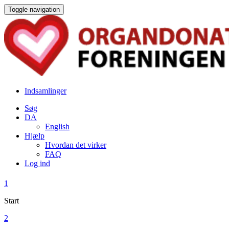
Toggle navigation
Indsamlinger
Søg
DA
English
Hjælp
Hvordan det virker
FAQ
Log ind
1
Start
2