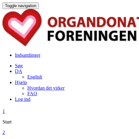
Toggle navigation
Indsamlinger
Søg
DA
English
Hjælp
Hvordan det virker
FAQ
Log ind
1
Start
2