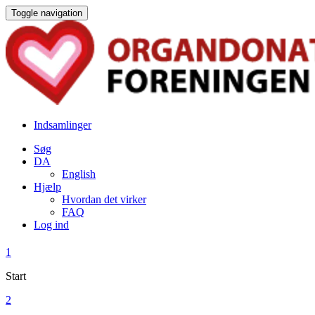
Toggle navigation
Indsamlinger
Søg
DA
English
Hjælp
Hvordan det virker
FAQ
Log ind
1
Start
2