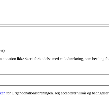
et)
ttefradrag for min donation og erklærer hermed at min donation
ikke
sker i forbindelse med en lodtrækning, som betaling for
kken
for Organdonationsforeningen. Jeg accepterer vilkår og betingelser