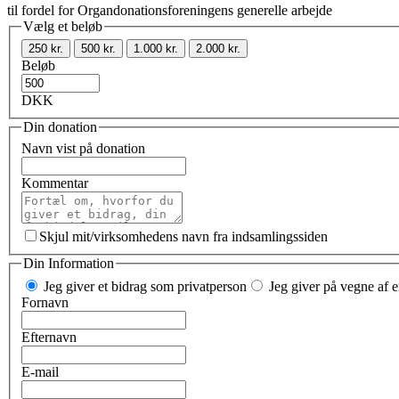
til fordel for Organdonationsforeningens generelle arbejde
Vælg et beløb
250 kr.
500 kr.
1.000 kr.
2.000 kr.
Beløb
DKK
Din donation
Navn vist på donation
Kommentar
Skjul mit/virksomhedens navn fra indsamlingssiden
Din Information
Jeg giver et bidrag som privatperson
Jeg giver på vegne af e
Fornavn
Efternavn
E-mail