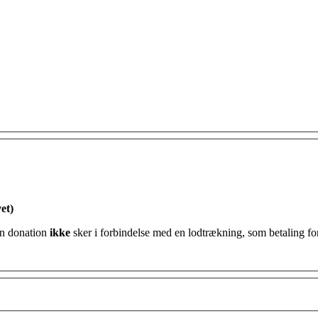
et)
ttefradrag for min donation og erklærer hermed at min donation
ikke
sker i forbindelse med en lodtrækning, som betaling for