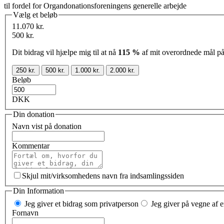
til fordel for Organdonationsforeningens generelle arbejde
Vælg et beløb
11.070 kr.
500 kr.
Dit bidrag vil hjælpe mig til at nå
115 %
af mit overordnede mål p
250 kr.
500 kr.
1.000 kr.
2.000 kr.
Beløb
DKK
Din donation
Navn vist på donation
Kommentar
Skjul mit/virksomhedens navn fra indsamlingssiden
Din Information
Jeg giver et bidrag som privatperson
Jeg giver på vegne af e
Fornavn